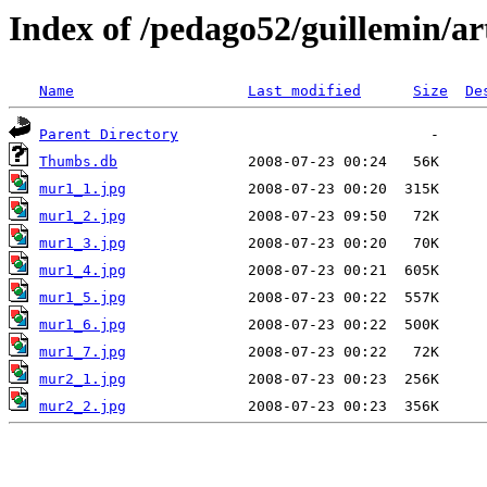
Index of /pedago52/guillemin/a
Name
Last modified
Size
De
Parent Directory
Thumbs.db
mur1_1.jpg
mur1_2.jpg
mur1_3.jpg
mur1_4.jpg
mur1_5.jpg
mur1_6.jpg
mur1_7.jpg
mur2_1.jpg
mur2_2.jpg