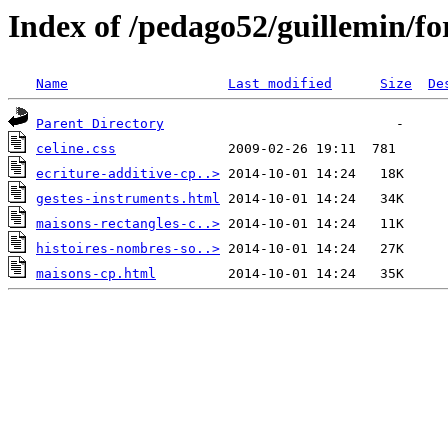
Index of /pedago52/guillemin/f
Name
Last modified
Size
De
Parent Directory
celine.css
ecriture-additive-cp..>
gestes-instruments.html
maisons-rectangles-c..>
histoires-nombres-so..>
maisons-cp.html